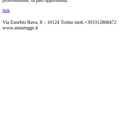
professioniste, di pari opportunità.
link
Via Eusebio Bava, 8 – 10124 Torino mob.+393312868472
www.annaregge.it